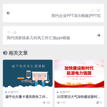
上一篇
简约企业PPT演示模板[PPTX]
下一篇
简约清新线条几何风工作汇报ppt模板
相关文章
免费PPT
免费PPT
扁平化矢量卡通风商务工作总
23页简洁大气加快建设新时代
结计划ppt模板
能源电力强国PPT模版
96
151
0