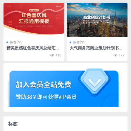
免费PPT
免费PPT
精美质感红色喜庆风总结汇报
大气商务范商业策划计划书pp
商务通用ppt模板
t模板
118
177
标签