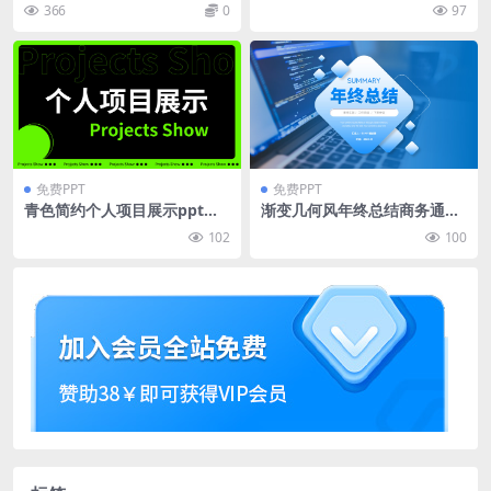
景儿童教育PPT模板下载
ppt模板
366
0
97
免费PPT
免费PPT
青色简约个人项目展示ppt模
渐变几何风年终总结商务通用
板
ppt模板
102
100