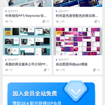
国外PPT
国外PPT
年终报告PPT/Keynote/谷歌
时尚蓝色渐变配色的商业商务
幻灯片三合一模板 Jevira – Pr
大数据powerpoint幻灯片演
54
20
235
8
esentation Template
示模板（pptx）
VIP
VIP
国外PPT
国外PPT
高雅的商业服务公司介绍PPT
杂志图册风格ppt模板
模板
57
7
179
16