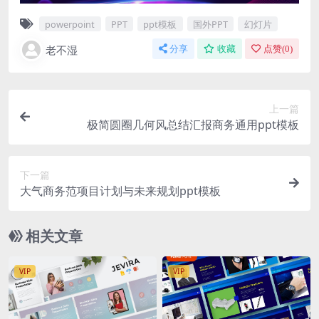
powerpoint
PPT
ppt模板
国外PPT
幻灯片
老不湿
分享
收藏
点赞(
0
)
上一篇
极简圆圈几何风总结汇报商务通用ppt模板
下一篇
大气商务范项目计划与未来规划ppt模板
相关文章
VIP
VIP