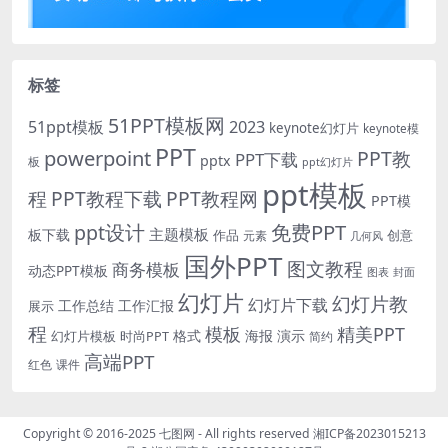
标签
51PPT模板网
51ppt模板
2023
keynote幻灯片
keynote模
PPT
powerpoint
PPT教
PPT下载
pptx
板
ppt幻灯片
ppt模板
程
PPT教程下载
PPT教程网
PPT模
免费PPT
ppt设计
主题模板
板下载
作品
创意
元素
几何风
国外PPT
图文教程
商务模板
动态PPT模板
图表
封面
幻灯片
幻灯片教
幻灯片下载
工作总结
工作汇报
展示
程
模板
精美PPT
格式
海报
演示
时尚PPT
幻灯片模板
简约
高端PPT
红色
课件
Copyright © 2016-2025
七图网
- All rights reserved
湘ICP备2023015213