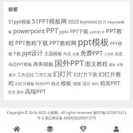
标签
51PPT模板网
51ppt模板
2023
keynote幻灯片
keynote模
PPT
powerpoint
PPT教
PPT下载
pptx
板
ppt幻灯片
ppt模板
程
PPT教程下载
PPT教程网
PPT模
免费PPT
ppt设计
主题模板
板下载
作品
创意
元素
几何风
国外PPT
图文教程
商务模板
动态PPT模板
图表
封面
幻灯片
幻灯片教
幻灯片下载
工作总结
工作汇报
展示
程
模板
精美PPT
格式
海报
演示
时尚PPT
幻灯片模板
简约
高端PPT
红色
课件
Copyright © 2016-2025
七图网
- All rights reserved
湘ICP备2023015213
号-2
湘公网安备 43090302000127号