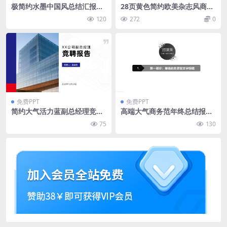
极简约水墨中国风总结汇报通
28页黄色简约欧美杂志风商务
用ppt模板
项目策划PPT模板
120
272
0
免费PPT
免费PPT
简约大气活力蓝副总经理竞聘
高端大气商务范年终总结报告
报告ppt模板
ppt模板
75
130