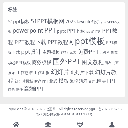
标签
51PPT模板网
51ppt模板
2023
keynote幻灯片
keynote模
PPT
powerpoint
PPT教
PPT下载
pptx
板
ppt幻灯片
ppt模板
程
PPT教程下载
PPT教程网
PPT模
免费PPT
ppt设计
主题模板
板下载
作品
创意
元素
几何风
国外PPT
图文教程
商务模板
动态PPT模板
图表
封面
幻灯片
幻灯片教
幻灯片下载
工作总结
工作汇报
展示
程
模板
精美PPT
格式
海报
演示
时尚PPT
幻灯片模板
简约
高端PPT
红色
课件
Copyright © 2016-2025
七图网
- All rights reserved
湘ICP备2023015213
号-2
湘公网安备 43090302000127号