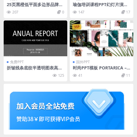
25页黑橙低平面多边形品牌推
瑜伽培训课程PPT幻灯片演示
广策划方案PPT模板
模板 Hiyoga Yoga Class Pre
207
0
147
17
sentation Template
VIP
免费PPT
国外PPT
折皱线条底纹半透明图表高端
时尚PPT模板 PORTARICA –
黑色欧美商务通用汇报类ppt
Powerpoint Template
125
41
11
模板