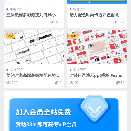
免费PPT
免费PPT
立体悬浮多彩渐变几何风小清
活力配色时尚卡通四色创意立
新工作汇报ppt模板
体风格通用商务汇报ppt模板
123
162
VIP
VIP
国外PPT
国外PPT
简约时尚高端高级灰配色的po
时装目录演示ppt模板 Fashio
werpoint幻灯片演示模板（p
n Catalogue Presentation T
202
5
92
15
ptx）
emplate