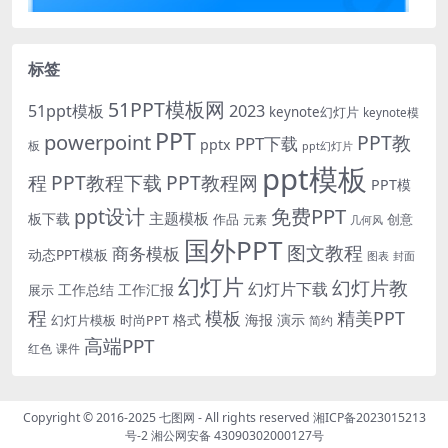
标签
51PPT模板网
51ppt模板
2023
keynote幻灯片
keynote模
PPT
powerpoint
PPT教
PPT下载
pptx
板
ppt幻灯片
ppt模板
程
PPT教程下载
PPT教程网
PPT模
免费PPT
ppt设计
主题模板
板下载
作品
创意
元素
几何风
国外PPT
图文教程
商务模板
动态PPT模板
图表
封面
幻灯片
幻灯片教
幻灯片下载
工作总结
工作汇报
展示
程
模板
精美PPT
格式
海报
演示
时尚PPT
幻灯片模板
简约
高端PPT
红色
课件
Copyright © 2016-2025
七图网
- All rights reserved
湘ICP备2023015213
号-2
湘公网安备 43090302000127号