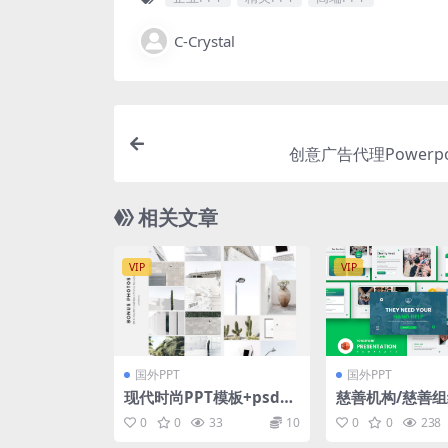
C-Crystal
创意广告代理Powerpo
相关文章
VIP
VIP
国外PPT
国外PPT
现代时尚PPT模板+psd样
慈善机构/慈善组织
机
rPoint 演示文稿
0
0
33
10
0
0
238
de Charity Po