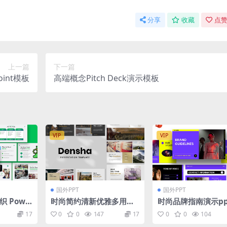
分享
收藏
点赞
上一篇
下一篇
int模板
高端概念Pitch Deck演示模板
VIP
VIP
国外PPT
国外PPT
 Powe
时尚简约清新优雅多用途p
时尚品牌指南演示pp
模板 Gui
owerpoint幻灯片演示模
板
17
0
0
147
17
0
0
104
werPoint
板（pptx）