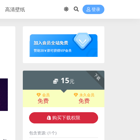
高清壁纸
登录
下载
15
元
会员
永久会员
免费
免费
购买下载权限
包含资源:
(1个)