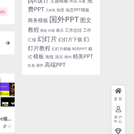
免
ppt设计
主题模板
作品
元素
费PPT
动态PPT模板
创意
几何风
(
0
)
国外PPT
图文
商务模板
教程
工作总结
工作
展示
图表
封面
幻灯片
幻
幻灯片下载
汇报
灯片教程
格
时尚PPT
幻灯片模板
模板
精美PPT
式
海报
演示
简约
高端PPT
红色
课件
首页
用户
t模
中心
21