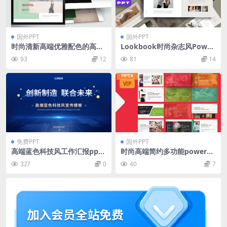
国外PPT
国外PPT
时尚清新高端优雅配色的高品
Lookbook时尚杂志风Power
质powerpoint幻灯片演示模
Point演示模板 Azzura Look
93
12
81
14
板（pptx）
book Powerpoint
VIP
免费PPT
国外PPT
高端蓝色科技风工作汇报ppt
时尚高端简约多功能powerpo
模板
int幻灯片演示模板（pptx）
327
0
40
7