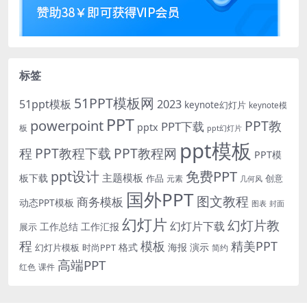
标签
51PPT模板网
51ppt模板
2023
keynote幻灯片
keynote模
PPT
powerpoint
PPT教
PPT下载
pptx
板
ppt幻灯片
ppt模板
程
PPT教程下载
PPT教程网
PPT模
免费PPT
ppt设计
主题模板
板下载
作品
创意
元素
几何风
国外PPT
图文教程
商务模板
动态PPT模板
图表
封面
幻灯片
幻灯片教
幻灯片下载
工作总结
工作汇报
展示
程
模板
精美PPT
格式
海报
演示
时尚PPT
幻灯片模板
简约
高端PPT
红色
课件