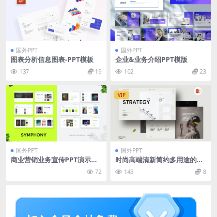
国外PPT
国外PPT
图表分析信息图表-PPT模板
企业&业务介绍PPT模版
137
19
102
23
VIP
国外PPT
国外PPT
商业营销业务宣传PPT演示幻
时尚高端清新简约多用途的业
灯片模板 Symphony – Musi
务战略演示powerpoint幻灯
72
143
8
cal Presentation Template
片演示模板（pptx）