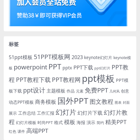
标签
51PPT模板网
51ppt模板
2023
keynote幻灯片
keynote模
PPT
powerpoint
PPT教
PPT下载
pptx
板
ppt幻灯片
ppt模板
程
PPT教程下载
PPT教程网
PPT模
免费PPT
ppt设计
主题模板
板下载
作品
创意
元素
几何风
国外PPT
图文教程
商务模板
动态PPT模板
图表
封面
幻灯片
幻灯片教
幻灯片下载
工作总结
工作汇报
展示
程
模板
精美PPT
格式
海报
演示
时尚PPT
幻灯片模板
简约
高端PPT
红色
课件