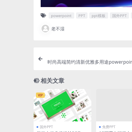
powerpoint
PPT
ppt模板
国外PPT
老不湿
时尚高端简约清新优雅多用途powerpoi
演示模板（
相关文章
VIP
国外PPT
免费PPT