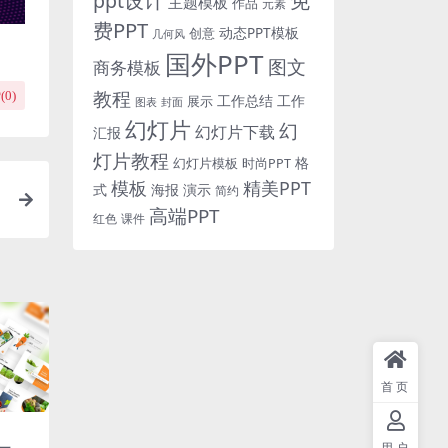
免
ppt设计
主题模板
作品
元素
费PPT
动态PPT模板
创意
几何风
国外PPT
图文
商务模板
教程
(
0
)
工作总结
工作
展示
图表
封面
幻灯片
幻
幻灯片下载
汇报
灯片教程
格
时尚PPT
幻灯片模板
模板
精美PPT
式
海报
演示
简约
演
高端PPT
红色
课件
首页
用户