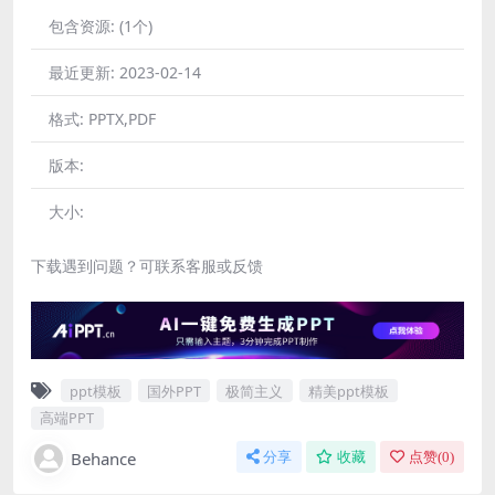
包含资源:
(1个)
最近更新:
2023-02-14
格式:
PPTX,PDF
版本:
大小:
下载遇到问题？可联系客服或反馈
ppt模板
国外PPT
极简主义
精美ppt模板
高端PPT
Behance
分享
收藏
点赞(
0
)