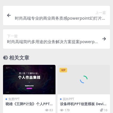
上一篇
时尚高端专业的商业商务质感powerpoint幻灯片演
示模板（pptx）
下一篇
时尚高端简约多用途的业务解决方案提案powerpoi
nt幻灯片演示模板（pptx）
相关文章
VIP
免费PPT
国外PPT
晓雄《王牌P计划》个人PPT
设备样机PPT创意模板 Device
作品集锦
Mockup PowerPoint Templ
83
179
16
ate