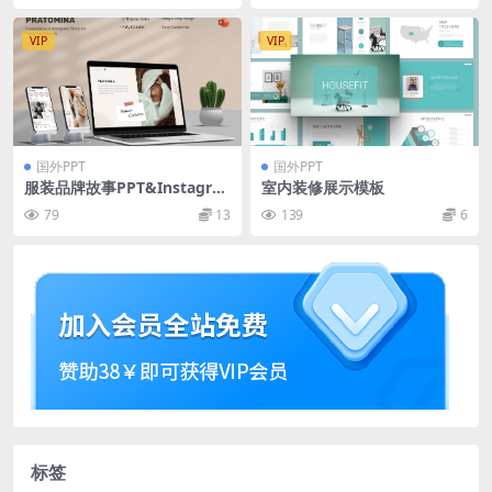
VIP
VIP
国外PPT
国外PPT
服装品牌故事PPT&Instagra
室内装修展示模板
m模板素材 Pratomina – Po
79
13
139
6
werpoint & Instagram Tem
plate
标签