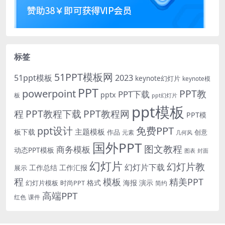
标签
51PPT模板网
51ppt模板
2023
keynote幻灯片
keynote模
PPT
powerpoint
PPT教
PPT下载
pptx
板
ppt幻灯片
ppt模板
程
PPT教程下载
PPT教程网
PPT模
免费PPT
ppt设计
主题模板
板下载
作品
创意
元素
几何风
国外PPT
图文教程
商务模板
动态PPT模板
图表
封面
幻灯片
幻灯片教
幻灯片下载
工作总结
工作汇报
展示
程
模板
精美PPT
格式
海报
演示
时尚PPT
幻灯片模板
简约
高端PPT
红色
课件