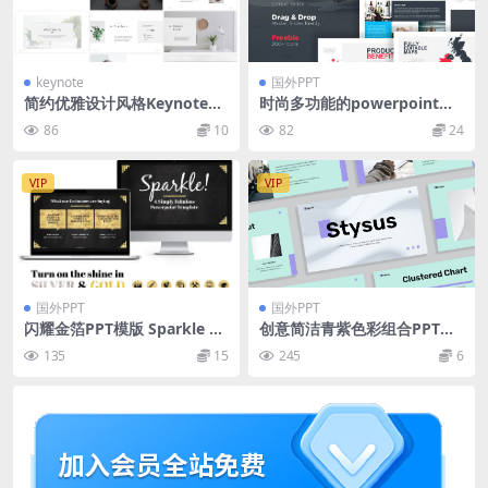
keynote
国外PPT
简约优雅设计风格Keynote演
时尚多功能的powerpoint幻
示文稿模板 Minimia – Keyno
灯片演示模版（ppt）
86
10
82
24
te Template
VIP
VIP
国外PPT
国外PPT
闪耀金箔PPT模版 Sparkle G
创意简洁青紫色彩组合PPT模
old Foil PPT Templates
板
135
15
245
6