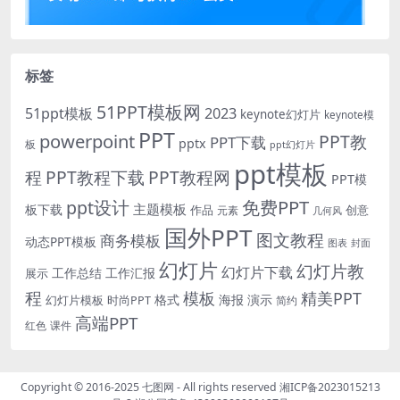
标签
51PPT模板网
51ppt模板
2023
keynote幻灯片
keynote模
PPT
powerpoint
PPT教
PPT下载
pptx
板
ppt幻灯片
ppt模板
程
PPT教程下载
PPT教程网
PPT模
免费PPT
ppt设计
主题模板
板下载
作品
创意
元素
几何风
国外PPT
图文教程
商务模板
动态PPT模板
图表
封面
幻灯片
幻灯片教
幻灯片下载
工作总结
工作汇报
展示
程
模板
精美PPT
格式
海报
演示
时尚PPT
幻灯片模板
简约
高端PPT
红色
课件
Copyright © 2016-2025
七图网
- All rights reserved
湘ICP备2023015213