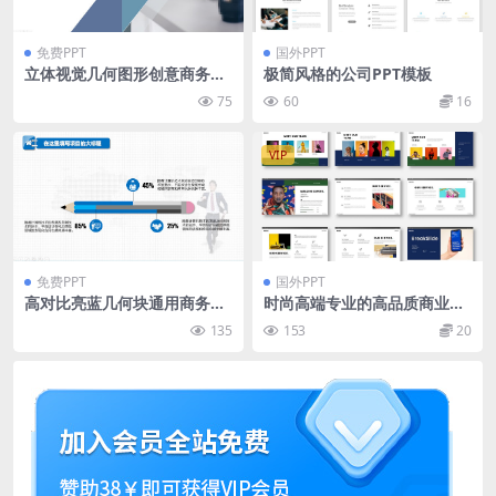
免费PPT
国外PPT
立体视觉几何图形创意商务风
极简风格的公司PPT模板
工作总结计划ppt模板
75
60
16
VIP
免费PPT
国外PPT
高对比亮蓝几何块通用商务pp
时尚高端专业的高品质商业商
t模板
务powerpoint幻灯片演示模
135
153
20
板（pptx）