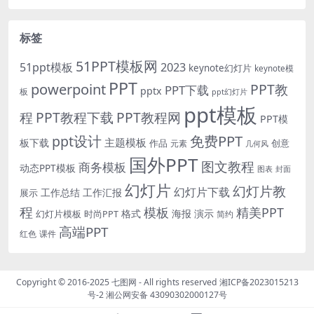
标签
51PPT模板网
51ppt模板
2023
keynote幻灯片
keynote模
PPT
powerpoint
PPT教
PPT下载
pptx
板
ppt幻灯片
ppt模板
程
PPT教程下载
PPT教程网
PPT模
免费PPT
ppt设计
主题模板
板下载
作品
创意
元素
几何风
国外PPT
图文教程
商务模板
动态PPT模板
图表
封面
幻灯片
幻灯片教
幻灯片下载
工作总结
工作汇报
展示
程
模板
精美PPT
格式
海报
演示
时尚PPT
幻灯片模板
简约
高端PPT
红色
课件
Copyright © 2016-2025
七图网
- All rights reserved
湘ICP备2023015213
号-2
湘公网安备 43090302000127号