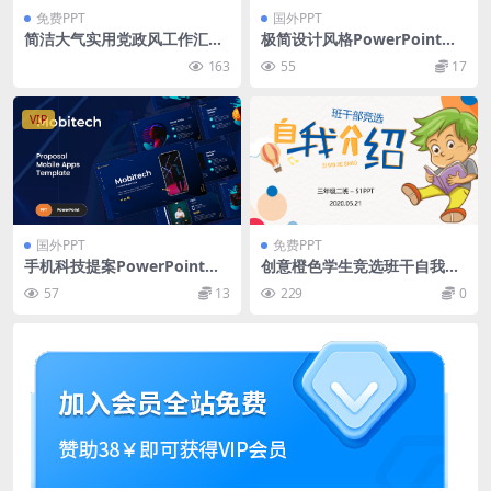
免费PPT
国外PPT
简洁大气实用党政风工作汇报
极简设计风格PowerPoint演
通用ppt模板
示模板 Cassandra – Powerp
163
55
17
oint Presentation Templat
e
VIP
国外PPT
免费PPT
手机科技提案PowerPoint演
创意橙色学生竞选班干自我介
示模板 Mobitech – Mobile P
绍幻灯片模板
57
13
229
0
roposal PowerPoint Templ
ate