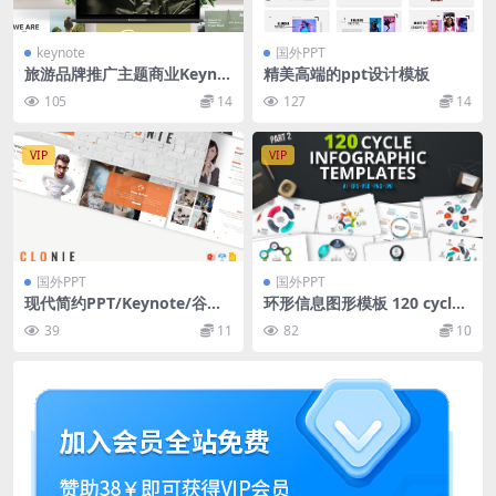
keynote
国外PPT
旅游品牌推广主题商业Keyno
精美高端的ppt设计模板
te幻灯片演示模板 Reisen Bra
105
14
127
14
nd Travel Business Keynote
VIP
VIP
国外PPT
国外PPT
现代简约PPT/Keynote/谷歌
环形信息图形模板 120 cycle i
幻灯片三合一模板 Clonie – M
nfographics
39
11
82
10
odern Presentation PPTX /
GSlides / Key