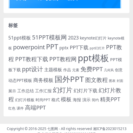
标签
51PPT模板网
51ppt模板
2023
keynote幻灯片
keynote模
PPT
powerpoint
PPT教
PPT下载
pptx
板
ppt幻灯片
ppt模板
程
PPT教程下载
PPT教程网
PPT模
免费PPT
ppt设计
主题模板
板下载
作品
创意
元素
几何风
国外PPT
图文教程
商务模板
动态PPT模板
图表
封面
幻灯片
幻灯片教
幻灯片下载
工作总结
工作汇报
展示
程
模板
精美PPT
格式
海报
演示
时尚PPT
幻灯片模板
简约
高端PPT
红色
课件
Copyright © 2016-2025
七图网
- All rights reserved
湘ICP备2023015213