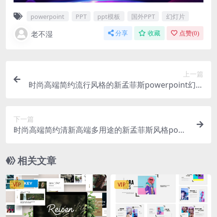
powerpoint
PPT
ppt模板
国外PPT
幻灯片
老不湿
分享
收藏
点赞(
0
)
上一篇
时尚高端简约流行风格的新孟菲斯powerpoint幻灯
片演示模板（pptx）
下一篇
时尚高端简约清新高端多用途的新孟菲斯风格powe
rpoint幻灯片演示模板（pptx）
相关文章
VIP
VIP