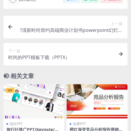
上一篇
?清新时尚简约高端商业计划书powerpoint幻灯片
演示模板（pptx）
下一篇
时尚的PPT模板下载（PPTX）
相关文章
VIP
国外PPT
免费PPT
旅行社推广PPT/Keynote/谷
橙红渐变竞品分析报告营销工