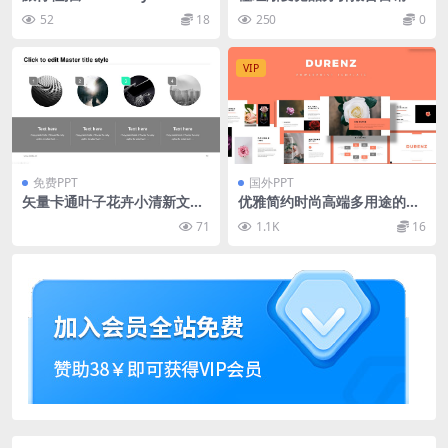
歌幻灯片三合一模板 Desel –
作总结PPT模板
52
18
250
0
Travel Agency PPTX / GSlid
es / Key
VIP
免费PPT
国外PPT
矢量卡通叶子花卉小清新文艺
优雅简约时尚高端多用途的高
风工作汇报ppt模板
品质powerpoint幻灯片演示
71
1.1K
16
模板（pptx）