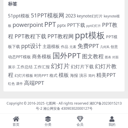
标签
51PPT模板网
51ppt模板
2023
keynote幻灯片
keynote模
PPT
powerpoint
PPT教
PPT下载
pptx
板
ppt幻灯片
ppt模板
程
PPT教程下载
PPT教程网
PPT模
免费PPT
ppt设计
主题模板
板下载
作品
创意
元素
几何风
国外PPT
图文教程
商务模板
动态PPT模板
图表
封面
幻灯片
幻灯片教
幻灯片下载
工作总结
工作汇报
展示
程
模板
精美PPT
格式
海报
演示
时尚PPT
幻灯片模板
简约
高端PPT
红色
课件
Copyright © 2016-2025
七图网
- All rights reserved
湘ICP备2023015213
号-2
湘公网安备 43090302000127号
首页
分类
会员
我的