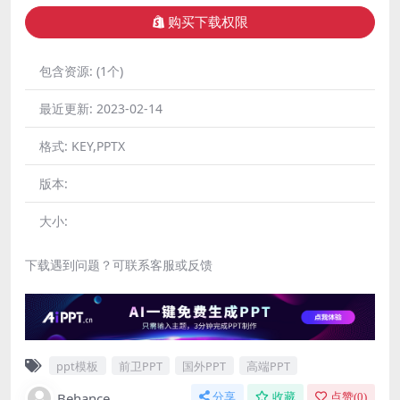
购买下载权限
包含资源:
(1个)
最近更新:
2023-02-14
格式:
KEY,PPTX
版本:
大小:
下载遇到问题？可联系客服或反馈
ppt模板
前卫PPT
国外PPT
高端PPT
Behance
分享
收藏
点赞(
0
)