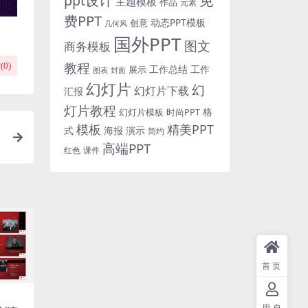
免
ppt设计
主题模板
作品
元素
费PPT
动态PPT模板
创意
几何风
国外PPT
图文
商务模板
教程
(
0
)
工作总结
工作
展示
图表
封面
幻灯片
幻
幻灯片下载
汇报
灯片教程
格
时尚PPT
幻灯片模板
模板
精美PPT
式
海报
演示
简约
t
高端PPT
红色
课件
首页
用户