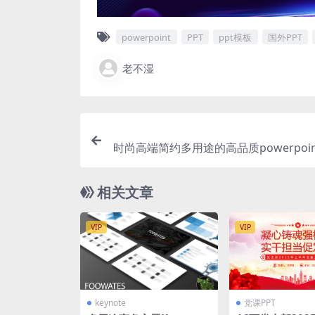
powerpoint
PPT
ppt模板
国外PPT
老不湿
时尚高端简约多用途的高品质powerpoi
演示模板（
相关文章
VIP
VIP
keynote
党课PPT