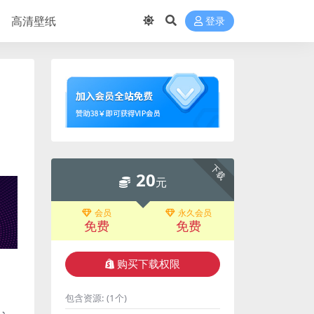
高清壁纸
登录
下载
20
元
会员
永久会员
免费
免费
购买下载权限
包含资源:
(1个)