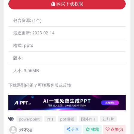
购买下载权限
包含资源:
(1个)
最近更新:
2023-02-14
格式:
pptx
版本:
大小:
3.56MB
下载遇到问题？可联系客服或反馈
powerpoint
PPT
ppt模板
国外PPT
幻灯片
老不湿
分享
收藏
点赞(
0
)