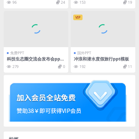
96
24
153
19
Point Template
VIP
免费PPT
国外PPT
科技生态圈交流会发布会ppt
冲浪和潜水度假旅行ppt模板
模板
279
0
192
11