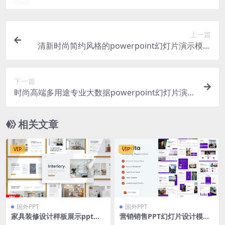
上一篇
清新时尚简约风格的powerpoint幻灯片演示模板
（pptx&key）
下一篇
时尚高端多用途专业大数据powerpoint幻灯片演示
模板（pptx）
相关文章
VIP
VIP
国外PPT
国外PPT
家具装修设计样板展示ppt模
营销销售PPT幻灯片设计模板
板
Flexita – Marketing Power