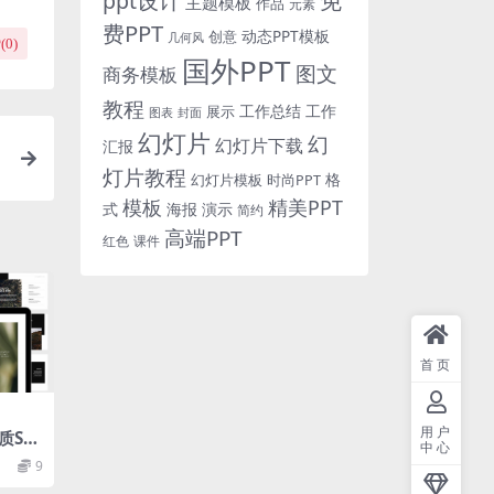
免
ppt设计
主题模板
作品
元素
费PPT
动态PPT模板
创意
几何风
(
0
)
国外PPT
图文
商务模板
教程
工作总结
工作
展示
图表
封面
幻灯片
幻
幻灯片下载
汇报
灯片教程
格
时尚PPT
幻灯片模板
模板
精美PPT
式
海报
演示
简约
高端PPT
红色
课件
首页
用户
质SW
中心
nt幻灯
9
）