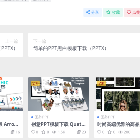
分享
收藏
点赞
上一篇
下一篇
PPTX）
简单的PPT黑白模板下载（PPTX）
VIP
VIP
国外PPT
国外PPT
Arrow
创意PPT模板下载 Quatr
时尚高端优雅的高品
templat
efoil PPT Template
OT分析powerpoi
16
0
0
1.5K
23
0
0
200
片演示模板（pptx