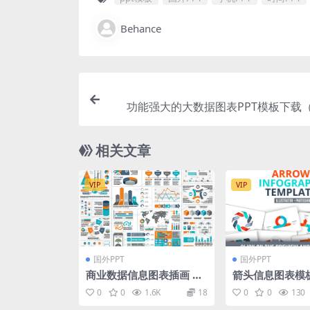
Behance
功能强大的大数据图表PPT模板下载（
相关文章
VIP
VIP
国外PPT
国外PPT
商业数据信息图表插画 Bu
箭头信息图表模板 
siness Infographic Ele
s infographic 
0
0
1.6K
18
0
0
130
ments
es