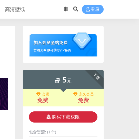
高清壁纸
登录
下载
5
元
会员
永久会员
免费
免费
购买下载权限
包含资源:
(1个)