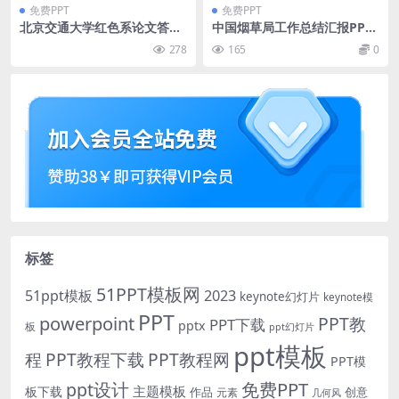
免费PPT
免费PPT
北京交通大学红色系论文答辩
中国烟草局工作总结汇报PPT
通用ppt模板
模板
278
165
0
标签
51PPT模板网
51ppt模板
2023
keynote幻灯片
keynote模
PPT
powerpoint
PPT教
PPT下载
pptx
板
ppt幻灯片
ppt模板
程
PPT教程下载
PPT教程网
PPT模
免费PPT
ppt设计
主题模板
板下载
作品
创意
元素
几何风