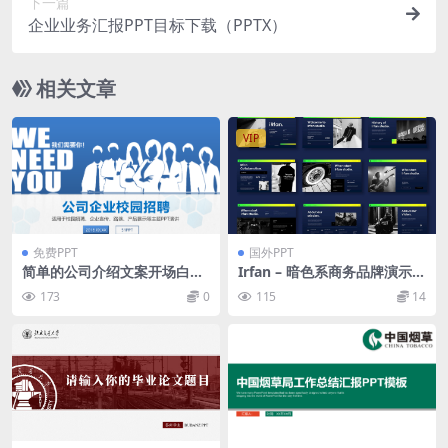
下一篇
企业业务汇报PPT目标下载（PPTX）
相关文章
VIP
免费PPT
国外PPT
简单的公司介绍文案开场白企
Irfan – 暗色系商务品牌演示模
业校园招聘公司简介宣传册PP
板
173
0
115
14
T模板