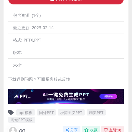
包含资源:
(1个)
最近更新:
2023-02-14
格式:
PPTX,PPT
版本:
大小:
下载遇到问题？可联系客服或反馈
ppt模板
国外PPT
极简主义PPT
精美PPT
高端PPT模板
GG
分享
收藏
点赞(
0
)