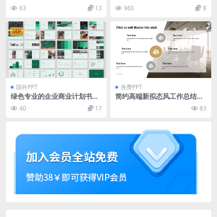
下载 Expert Mixologist Pow
n Infographic Bundle
63
13
963
8
erpoint Presentation Temp
late
VIP
国外PPT
免费PPT
绿色专业的企业商业计划书PP
简约高端新拟态风工作总结pp
T模板（PPTX）
t模板
40
17
83