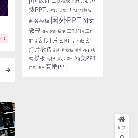
免
ppt设计
主题模板
作品
元素
费PPT
动态PPT模板
创意
几何风
国外PPT
图文
商务模板
教程
工作总结
工作
展示
图表
封面
幻灯片
(
0
)
幻
幻灯片下载
汇报
灯片教程
格
时尚PPT
幻灯片模板
模板
精美PPT
式
海报
演示
简约
高端PPT
红色
课件
首页