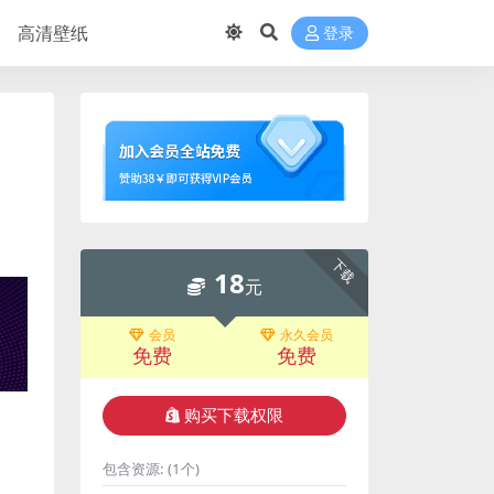
高清壁纸
登录
下载
18
元
会员
永久会员
免费
免费
购买下载权限
包含资源:
(1个)