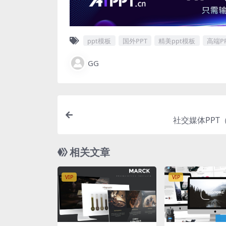
ppt模板
国外PPT
精美ppt模板
高端P
GG
社交媒体PPT（
相关文章
VIP
VIP