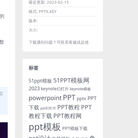
最近更新:
2023-02-15
格式:
PPTX,KEY
求的
版本:
大小:
都
下载遇到问题？可联系客服或反馈
标签
51PPT模板网
51ppt模板
2023
keynote幻灯片
keynote模板
盗
PPT
powerpoint
PPT
pptx
PPT教程
PPT
下载
ppt幻灯片
教程下载
PPT教程网
ppt模板
PPT模板下载