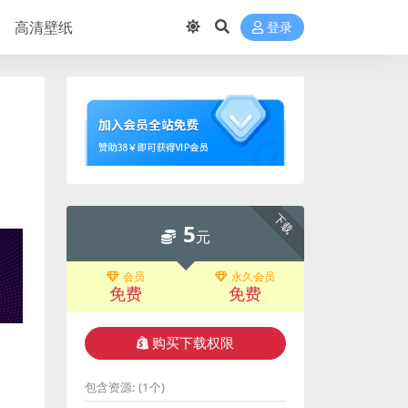
高清壁纸
登录
下载
5
元
会员
永久会员
免费
免费
购买下载权限
包含资源:
(1个)