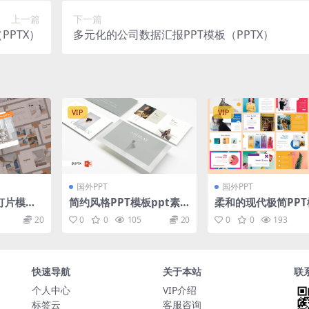
上一篇
下一篇
PPTX）
多元化的公司数据汇报PPT模板（PPTX）
VIP
VIP
国外PPT
国外PPT
灯片模板
简约风格PPT模板ppt素
柔和的现代极简PPT
urnitur
材简洁的ppt模板
20
0
0
105
20
0
0
193
Presenta
快速导航
关于本站
联
个人中心
VIP介绍
标签云
客服咨询