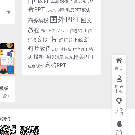
免
ppt设计
主题模板
作品
元素
费PPT
动态PPT模板
创意
几何风
国外PPT
图文
商务模板
教程
工作总结
工作
展示
图表
封面
幻灯片
幻
幻灯片下载
汇报
灯片教程
格
时尚PPT
幻灯片模板
模板
精美PPT
式
海报
演示
简约
高端PPT
红色
课件
首页
用户
模板
中心
11
会员
介绍
系我们
QQ