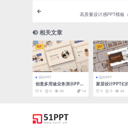
高质量设计感PPT模板（
相关文章
VIP
VIP
国外PPT
国外PPT
创意多用途业务演示PPT
家居设计PPT幻
素材 Orbid – Elevator P
下载 Outern – F
0
0
84
14
0
0
64
itch PowerPoint
e PowerPoint 
tion