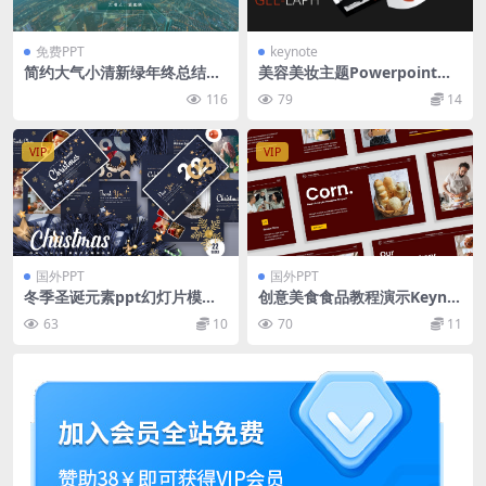
免费PPT
keynote
简约大气小清新绿年终总结报
美容美妆主题Powerpoint模
告ppt模板
板 Gee-laph – Presentation
116
79
14
Template
VIP
VIP
国外PPT
国外PPT
冬季圣诞元素ppt幻灯片模板
创意美食食品教程演示Keyno
Rehod Christmass PowerP
te幻灯片模板 Creative Red Y
63
10
70
11
oint Presentation Templat
ellow Food Presentation Te
e
mplate 006