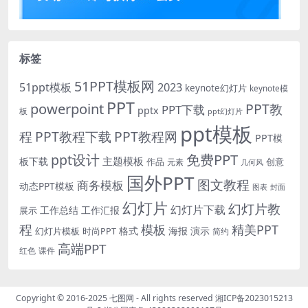
标签
51PPT模板网
51ppt模板
2023
keynote幻灯片
keynote模
PPT
powerpoint
PPT教
PPT下载
pptx
板
ppt幻灯片
ppt模板
程
PPT教程下载
PPT教程网
PPT模
免费PPT
ppt设计
主题模板
板下载
作品
创意
元素
几何风
国外PPT
图文教程
商务模板
动态PPT模板
图表
封面
幻灯片
幻灯片教
幻灯片下载
工作总结
工作汇报
展示
程
模板
精美PPT
格式
海报
演示
时尚PPT
幻灯片模板
简约
高端PPT
红色
课件
Copyright © 2016-2025
七图网
- All rights reserved
湘ICP备2023015213