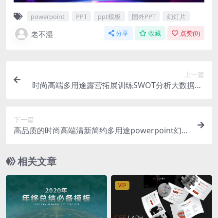
powerpoint
PPT
ppt模板
国外PPT
幻灯片
老不湿
分享
收藏
点赞(
0
)
上一篇
时尚高端多用途露营拓展训练SWOT分析大数据po
werpoint幻灯片演示模板（pptx）
下一篇
高品质的时尚高端清新简约多用途powerpoint幻灯
片演示模板（pptx）
相关文章
VIP