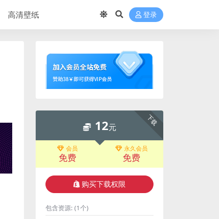
高清壁纸
登录
下载
12
元
会员
永久会员
免费
免费
购买下载权限
包含资源:
(1个)