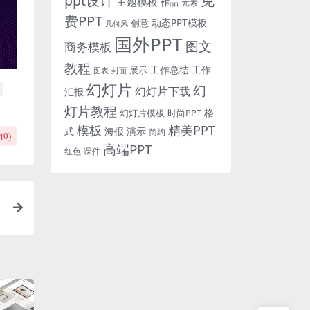
免
ppt设计
主题模板
作品
元素
费PPT
动态PPT模板
创意
几何风
国外PPT
图文
商务模板
教程
工作总结
工作
展示
图表
封面
幻灯片
幻
幻灯片下载
汇报
灯片教程
格
时尚PPT
幻灯片模板
模板
精美PPT
式
海报
演示
简约
(
0
)
高端PPT
红色
课件
灯