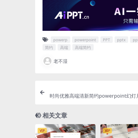
powerp
powerpoint
PPT
pptx
p
简约
高端
高端简约
老不湿
时尚优雅高端清新简约powerpoint幻
板（
相关文章
VIP
VIP