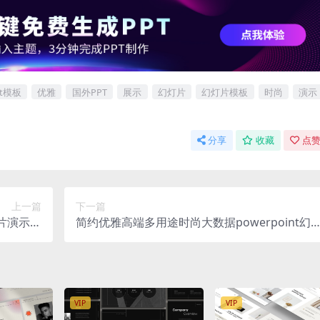
pt模板
优雅
国外PPT
展示
幻灯片
幻灯片模板
时尚
演示
分享
收藏
点赞
上一篇
下一篇
灯片演示模
简约优雅高端多用途时尚大数据powerpoint幻
pptx）
片演示模板（pptx）
VIP
VIP