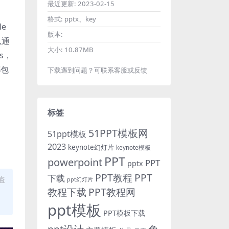
最近更新:
2023-02-15
格式:
pptx、key
e
版本:
以通
大小:
10.87MB
es，
都包
下载遇到问题？可联系客服或反馈
标签
51PPT模板网
51ppt模板
2023
keynote幻灯片
keynote模板
PPT
powerpoint
PPT
pptx
PPT教程
PPT
下载
盗
ppt幻灯片
教程下载
PPT教程网
ppt模板
PPT模板下载