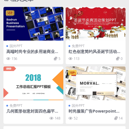
VIP
国外PPT
免费PPT
高端时尚专业的多用途商业商
红色创意简约风圣诞节活动庆
务powerpoint幻灯片演示模
典活动策划方案PPT模板
156
5
113
0
板（pptx）
VIP
免费PPT
国外PPT
几何图形创意封面四色扁平化
时尚服装广告Powerpoint幻
商务工作汇报ppt模板
灯片模板 MORVAL Powerpo
148
52
14
int Template