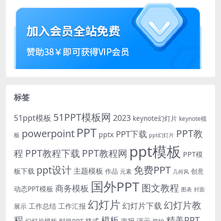
标签
51PPT模板网
51ppt模板
2023
keynote幻灯片
keynote模
PPT
powerpoint
PPT教
PPT下载
pptx
板
ppt幻灯片
ppt模板
程
PPT教程下载
PPT教程网
PPT模
免费PPT
ppt设计
主题模板
板下载
作品
创意
元素
几何风
国外PPT
图文教程
商务模板
动态PPT模板
图表
封面
幻灯片
幻灯片教
幻灯片下载
工作总结
工作汇报
展示
程
模板
精美PPT
格式
海报
演示
时尚PPT