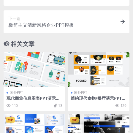
下一篇
极简主义清新风格企业PPT模板
相关文章
VIP
国外PPT
国外PPT
现代商业信息图表PPT演示幻
简约现代食物/餐厅演示PPT模
灯片模板 Modern Business I
板 Foodeo – Food And Rest
110
13
129
nfographic Powerpoint Te
aurant Presentation Templ
mplate
ate
VIP
VIP