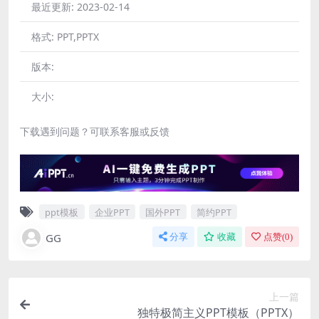
最近更新:
2023-02-14
格式:
PPT,PPTX
版本:
大小:
下载遇到问题？可联系客服或反馈
ppt模板
企业PPT
国外PPT
简约PPT
GG
分享
收藏
点赞(
0
)
上一篇
独特极简主义PPT模板（PPTX）