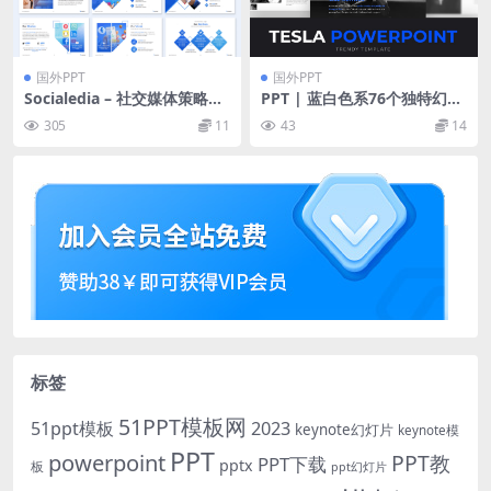
国外PPT
国外PPT
Socialedia – 社交媒体策略展
PPT | 蓝白色系76个独特幻灯
示模板
片精选颜色迷人照片画廊炫酷
305
11
43
14
色彩
标签
51PPT模板网
51ppt模板
2023
keynote幻灯片
keynote模
PPT
powerpoint
PPT教
PPT下载
pptx
板
ppt幻灯片