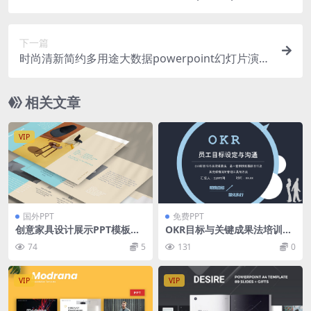
演示模板（pptx）
下一篇
时尚清新简约多用途大数据powerpoint幻灯片演示
模板（pptx）
相关文章
VIP
国外PPT
免费PPT
创意家具设计展示PPT模板下
OKR目标与关键成果法培训员
载[PPTX]
工目标设定与沟通方法学习PP
74
5
131
0
T模板
VIP
VIP