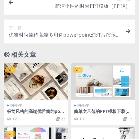
简洁个性的时尚PPT模板（PPTX）
下一篇
优雅时尚简约高端多用途powerpoint幻灯片演示模
板（pptx）
相关文章
VIP
VIP
国外PPT
国外PPT
极简风格的高端优雅简约pow
简单文艺范的PPT模板下载[P
erpoint幻灯片演示模板（ppt
PTX]
120
22
188
12
x）
VIP