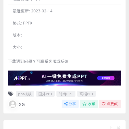
最近更新:
2023-02-14
格式:
PPTX
版本:
大小:
下载遇到问题？可联系客服或反馈
ppt模板
国外PPT
时尚PPT
高端PPT
GG
分享
收藏
点赞(
0
)
上一篇