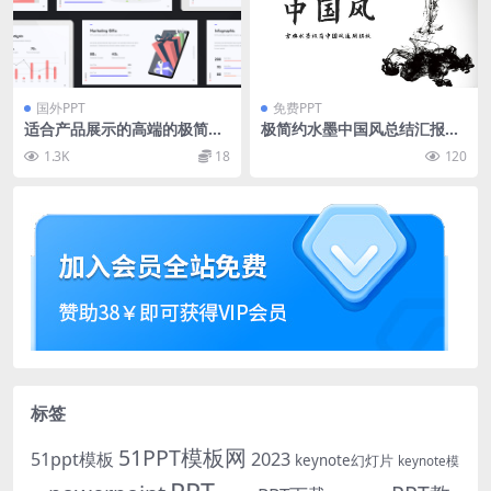
国外PPT
免费PPT
适合产品展示的高端的极简主
极简约水墨中国风总结汇报通
义PPT+keynote模板下载[Ke
用ppt模板
1.3K
18
120
y,PPTX]
标签
51PPT模板网
51ppt模板
2023
keynote幻灯片
keynote模