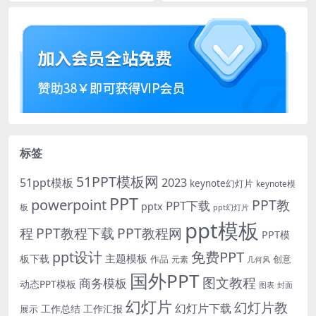
e
标签
51PPT模板网
51ppt模板
2023
keynote幻灯片
keynote模
PPT
powerpoint
PPT教
PPT下载
pptx
板
ppt幻灯片
ppt模板
程
PPT教程下载
PPT教程网
PPT模
免费PPT
ppt设计
主题模板
板下载
作品
创意
元素
几何风
国外PPT
图文教程
商务模板
动态PPT模板
图表
封面
幻灯片
幻灯片教
幻灯片下载
工作总结
工作汇报
展示