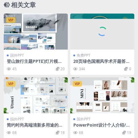
相关文章
VIP
国外PPT
免费PPT
登山旅行主题PPT幻灯片模板
20页绿色国潮风学术开题答辩
Basari – Powerpoint Templ
PPT模板下载
45
20
344
0
ate
VIP
VIP
国外PPT
国外PPT
简约时尚高端清新多用途的po
PowerPoint设计个人介绍/简
werpoint幻灯片演示模板（p
历模板 Mini – Personal Port
68
18
68
19
ptx）
folio Presentation Templat