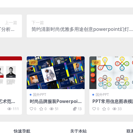
上一篇
下一篇
分析Go
简约清新时尚优雅多用途创意powerpoint幻灯
（pptx）
演示模板（pptx）
VIP
VIP
国外PPT
国外PPT
艺术范大
时尚品牌服装Powerpoin
PPT常用信息图表模版
pt模板
t幻灯片模板 Nicole – Bu
ographics templa
111
0
0
51
13
0
0
33
siness PowerPoint Te
t v.30
mplate
快速导航
关于本站
联