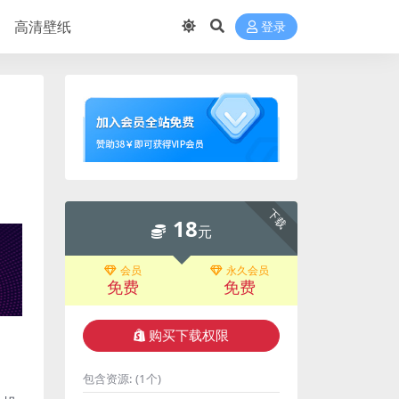
高清壁纸
登录
下载
18
元
会员
永久会员
免费
免费
购买下载权限
包含资源:
(1个)