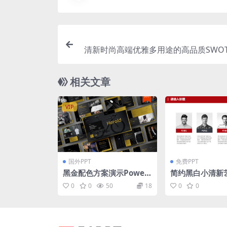
清新时尚高端优雅多用途的高品质SWOT
ogle Slides谷歌幻灯片演示模板
相关文章
VIP
国外PPT
免费PPT
黑金配色方案演示Power
简约黑白小清新
point幻灯片模板 Herold
气工作总结计划p
0
0
50
18
0
0
– Business PowerPoint
Template