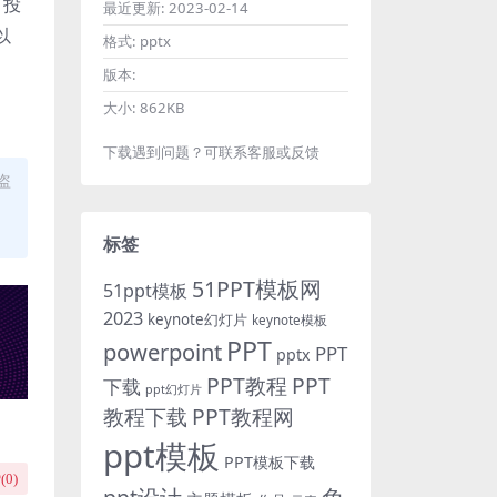
，投
最近更新:
2023-02-14
以
格式:
pptx
版本:
大小:
862KB
下载遇到问题？可联系客服或反馈
盗
标签
51PPT模板网
51ppt模板
2023
keynote幻灯片
keynote模板
PPT
powerpoint
PPT
pptx
PPT教程
PPT
下载
ppt幻灯片
教程下载
PPT教程网
ppt模板
PPT模板下载
(
0
)