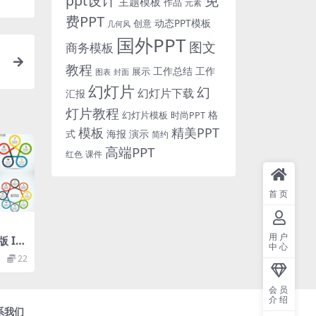
免
ppt设计
主题模板
作品
元素
费PPT
动态PPT模板
创意
几何风
国外PPT
图文
商务模板
教程
片
工作总结
工作
展示
图表
封面
幻灯片
幻
幻灯片下载
汇报
灯片教程
格
时尚PPT
幻灯片模板
模板
精美PPT
式
海报
演示
简约
高端PPT
红色
课件
首页
用户
 Inf
中心
te se
22
会员
介绍
系我们