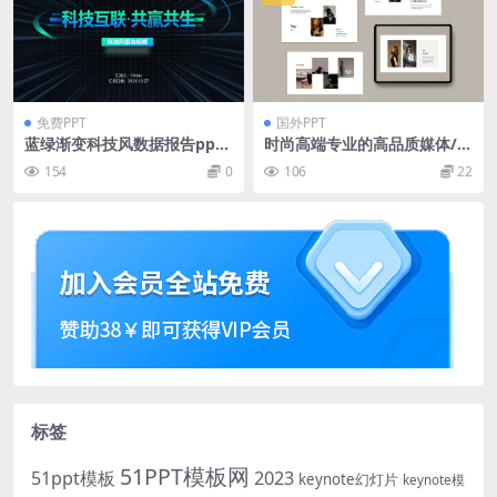
免费PPT
国外PPT
蓝绿渐变科技风数据报告ppt
时尚高端专业的高品质媒体/传
模板
媒新闻资料提案powerpoint
154
0
106
22
幻灯片演示模板（pptx）
标签
51PPT模板网
51ppt模板
2023
keynote幻灯片
keynote模