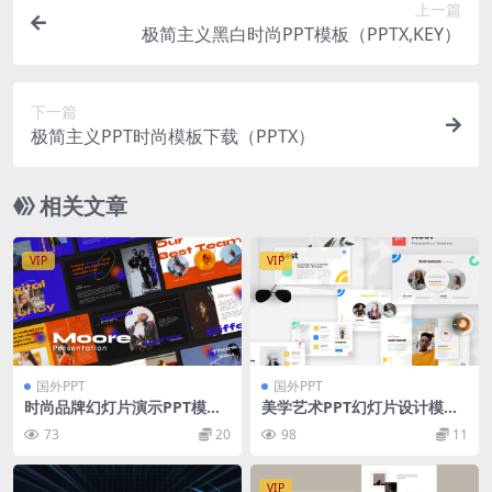
上一篇
极简主义黑白时尚PPT模板（PPTX,KEY）
下一篇
极简主义PPT时尚模板下载（PPTX）
相关文章
VIP
VIP
国外PPT
国外PPT
时尚品牌幻灯片演示PPT模板
美学艺术PPT幻灯片设计模板
Moore Powerpoint Templa
Aesthetic PowerPoint Pres
73
20
98
11
te
entation Template
VIP