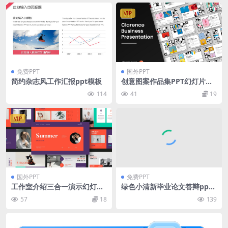
VIP
免费PPT
国外PPT
简约杂志风工作汇报ppt模板
创意图案作品集PPT幻灯片设
计模板 Clarence – Pattern B
114
41
19
usiness PowerPoint Templ
ate
VIP
国外PPT
免费PPT
工作室介绍三合一演示幻灯片
绿色小清新毕业论文答辩ppt
模板 Summer Studio Prese
模板
57
18
139
ntation Template