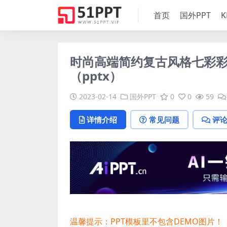
首页
国外PPT
K
时尚高端简约复古风格七彩彩虹
（pptx）
2023-02-14
国外PPT
0
0
59
详情介绍
常见问题
评
温馨提示：PPT模板里不包含DEMO图片！