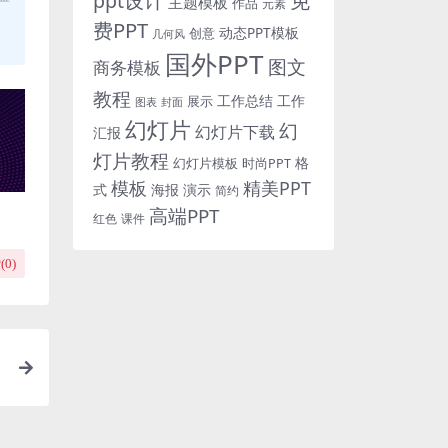
免
ppt设计
主题模板
作品
元素
费PPT
动态PPT模板
创意
几何风
国外PPT
图文
商务模板
教程
工作总结
工作
展示
图表
封面
幻灯片
幻
幻灯片下载
汇报
灯片教程
格
时尚PPT
幻灯片模板
模板
精美PPT
式
海报
演示
简约
高端PPT
红色
课件
(
0
)