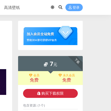
高清壁纸
登录
下载
7
元
会员
永久会员
免费
免费
购买下载权限
包含资源:
(1个)