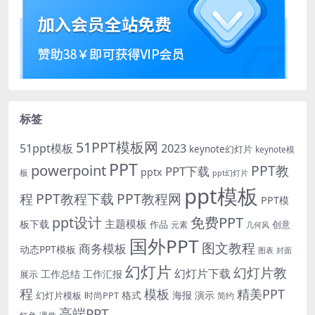
标签
51PPT模板网
51ppt模板
2023
keynote幻灯片
keynote模
PPT
powerpoint
PPT教
PPT下载
pptx
板
ppt幻灯片
ppt模板
程
PPT教程下载
PPT教程网
PPT模
免费PPT
ppt设计
主题模板
板下载
作品
创意
元素
几何风
国外PPT
图文教程
商务模板
动态PPT模板
图表
封面
幻灯片
幻灯片教
幻灯片下载
工作总结
工作汇报
展示
程
模板
精美PPT
格式
海报
演示
时尚PPT
幻灯片模板
简约
高端PPT