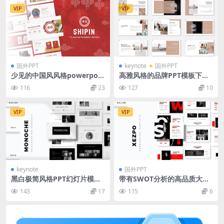
VIP
VIP
国外PPT
keynote
国外PPT
少见的中国风风格powerpoin
高雅风格的品牌PPT模板下载
t幻灯片演示模板（pptx）
（PPTX,Key）
116
23
127
10
VIP
VIP
keynote
国外PPT
黑白极简风格PPT幻灯片模板
带有SWOT分析的高品质大数
下载 Monoche – Presentati
据Google Slides谷歌幻灯片
143
17
115
6
on Template
演示模板（pptx）