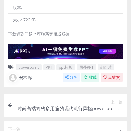
版本:
大小:
722KB
下载遇到问题？可联系客服或反馈
powerpoint
PPT
ppt模板
国外PPT
幻灯片
老不湿
分享
收藏
点赞(
0
)
上一篇
时尚高端简约多用途的现代流行风格powerpoint提
案幻灯片演示模板（pptx）
下一篇