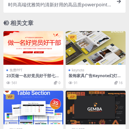
时尚高端优雅简约清新好用的高品质powerpoint幻
灯片演示模板（pptx）
相关文章
VIP
免费PPT
keynote
23页做一名好党员好干部七一
装饰家具广告Keynote幻灯片
建党节党性修养专题党课PPT
模板素材 Spender – Keynot
561
0
91
16
模板
e Template
VIP
VIP