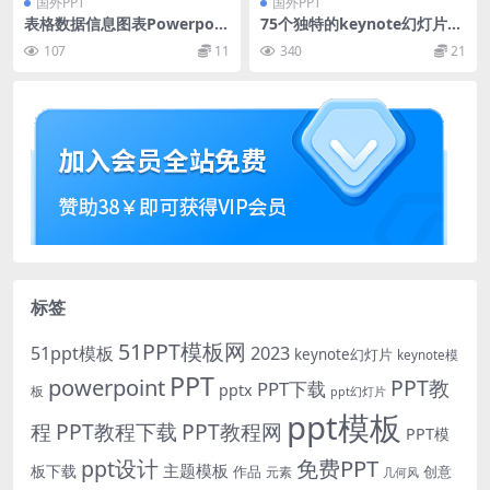
国外PPT
国外PPT
表格数据信息图表Powerpoin
75个独特的keynote幻灯片演
t模板下载 Table Section Inf
示模版（key）
107
11
340
21
ographic PowerPoint Temp
late
标签
51PPT模板网
51ppt模板
2023
keynote幻灯片
keynote模
PPT
powerpoint
PPT教
PPT下载
pptx
板
ppt幻灯片
ppt模板
程
PPT教程下载
PPT教程网
PPT模
免费PPT
ppt设计
主题模板
板下载
作品
创意
元素
几何风