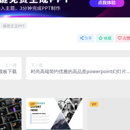
极简主义PPT
分享
收藏
点赞
上一篇
下一篇
模板下载
时尚高端简约优雅的高品质powerpoint幻灯片
示母案（pptx）
VIP
VIP