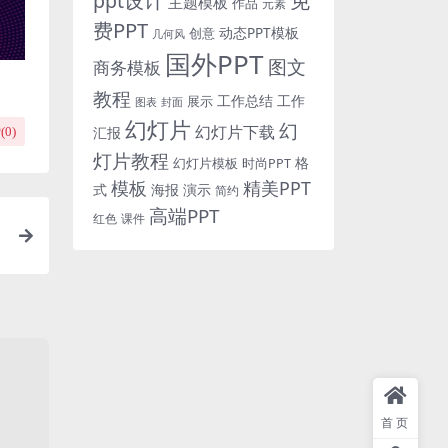
免
ppt设计
主题模板
作品
元素
费PPT
动态PPT模板
创意
几何风
国外PPT
图文
商务模板
教程
工作总结
工作
展示
图表
封面
幻灯片
幻
幻灯片下载
汇报
(
0
)
灯片教程
格
时尚PPT
幻灯片模板
模板
精美PPT
式
海报
演示
简约
高端PPT
红色
课件
演
首页