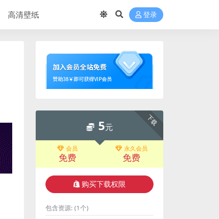
高清壁纸
登录
下载
5
元
会员
永久会员
免费
免费
购买下载权限
包含资源:
(1个)