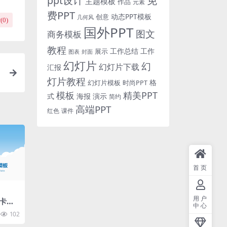
免
ppt设计
主题模板
作品
元素
费PPT
动态PPT模板
创意
几何风
(
0
)
国外PPT
图文
商务模板
教程
工作总结
工作
展示
图表
封面
幻灯片
幻
幻灯片下载
汇报
演
灯片教程
格
时尚PPT
幻灯片模板
模板
精美PPT
式
海报
演示
简约
高端PPT
红色
课件
首页
用户
卡通
中心
板
102