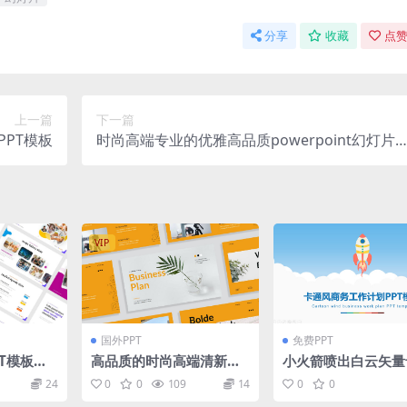
分享
收藏
点赞
上一篇
下一篇
PPT模板
时尚高端专业的优雅高品质powerpoint幻灯片
示模板（pptx）
VIP
国外PPT
免费PPT
T模板下
高品质的时尚高端清新多
小火箭喷出白云矢量
用途的powerpoint幻灯
商务工作计划ppt模
24
0
0
109
14
0
0
片演示模板（pptx）