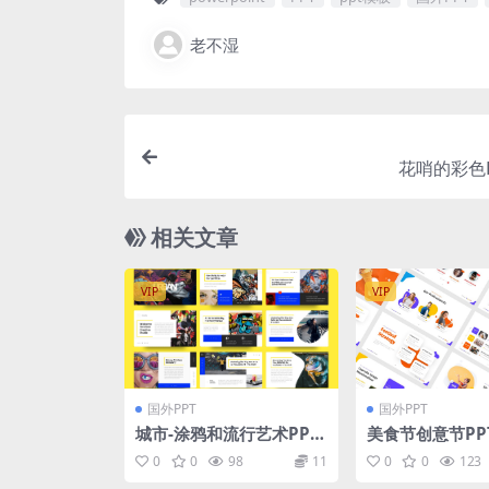
老不湿
花哨的彩色
相关文章
VIP
VIP
国外PPT
国外PPT
城市-涂鸦和流行艺术PPT
美食节创意节PP
模板（PPTX）
载[PPTX]
0
0
98
11
0
0
123