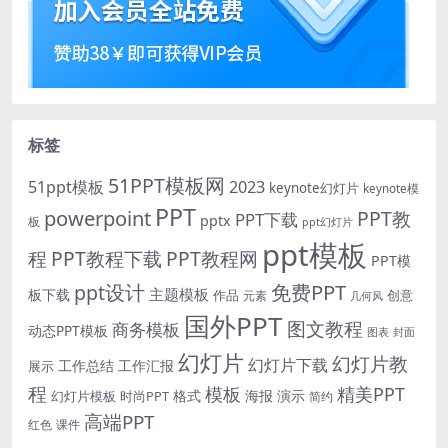
标签
51PPT模板网
51ppt模板
2023
keynote幻灯片
keynote模
PPT
powerpoint
PPT教
PPT下载
pptx
板
ppt幻灯片
ppt模板
程
PPT教程下载
PPT教程网
PPT模
免费PPT
ppt设计
主题模板
板下载
作品
创意
元素
几何风
国外PPT
图文教程
商务模板
动态PPT模板
图表
封面
幻灯片
幻灯片教
幻灯片下载
工作总结
工作汇报
展示
程
模板
精美PPT
格式
海报
演示
时尚PPT
幻灯片模板
简约
高端PPT
红色
课件