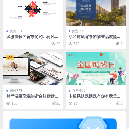
免费PPT
免费PPT
淡雅灰低面背景简约几何风工
小区建筑背景的物业品质提升
作总结报告ppt模板
方案PPT模板下载
96
375
0
VIP
国外PPT
节日模板
时尚温馨高端的适合结婚婚礼
卡通风扶残助残有你有我关爱
的keynote幻灯片演示模版
残疾人预防残疾主题班会课件
105
23
96
0
（key）
PPT模板