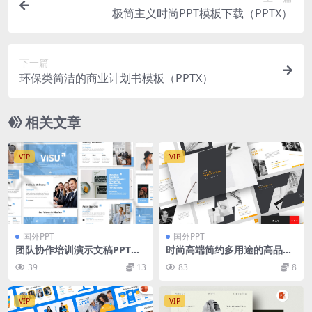
极简主义时尚PPT模板下载（PPTX）
下一篇
环保类简洁的商业计划书模板（PPTX）
相关文章
VIP
VIP
国外PPT
国外PPT
团队协作培训演示文稿PPT模
时尚高端简约多用途的高品质
板 Visu – Business Powerpo
powerpoint幻灯片演示模板
39
13
83
8
int Template
（pptx）
VIP
VIP