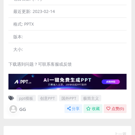
最近更新:
2023-02-14
格式:
PPTX
版本:
大小:
下载遇到问题？可联系客服或反馈
ppt模板
创意PPT
国外PPT
极简主义
GG
分享
收藏
点赞(
0
)
上一篇