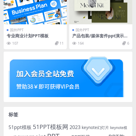
国外PPT
国外PPT
专业商业计划PPT模板
产品包装/媒体套件ppt演示模
板
107
11
164
6
标签
51PPT模板网
51ppt模板
2023
keynote幻灯片
keynote模