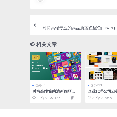
时尚高端专业的高品质蓝色配色powerpoi
ynote幻灯片演示模板（pptx
相关文章
VIP
VIP
国外PPT
国外PPT
时尚高端简约清新绚丽的
企业代理公司业
商业商务powerpoint幻
T幻灯片模板
0
0
127
20
0
0
51
灯片演示模板（pptx）