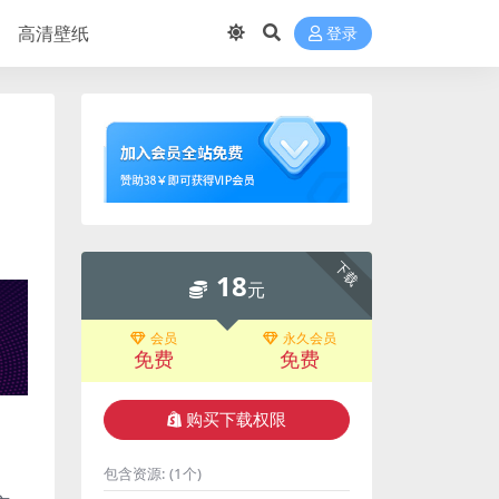
高清壁纸
登录
下载
18
元
会员
永久会员
免费
免费
购买下载权限
包含资源:
(1个)