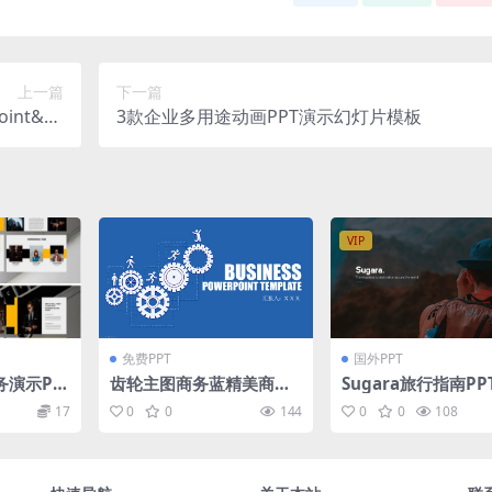
上一篇
下一篇
nt&ke
3款企业多用途动画PPT演示幻灯片模板
/key）
VIP
免费PPT
国外PPT
务演示PP
齿轮主图商务蓝精美商务
Sugara旅行指南P
汇报通用ppt模板
17
0
0
144
0
0
108