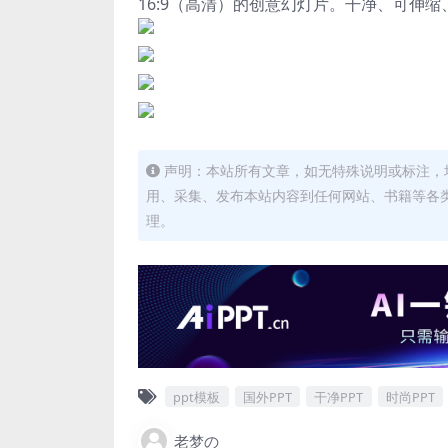
16:9（高清）的创意幻灯片。干净、可伸
声明：本站所有文章，如无特殊说明或标注，
用、采集、发布本站内容到任何网站、书籍等各
理。
ppt模板
国外PPT
干净PPT
时尚PPT
老梦の