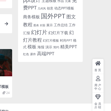
免
ppt设计
主题模板
作品
元素
费PPT
动态PPT模板
创意
几何风
国外PPT
图文
商务模板
教程
工作总结
工作
展示
图表
封面
幻灯片
幻
幻灯片下载
汇报
灯片教程
格
时尚PPT
幻灯片模板
模板
精美PPT
式
海报
演示
简约
高端PPT
红色
课件
首页
用户
PT模板
中心
24
会员
介绍