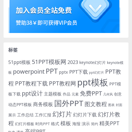
标签
51PPT模板网
51ppt模板
2023
keynote幻灯片
keynote模
PPT
powerpoint
PPT教
PPT下载
pptx
板
ppt幻灯片
ppt模板
程
PPT教程下载
PPT教程网
PPT模
免费PPT
ppt设计
主题模板
板下载
作品
创意
元素
几何风
国外PPT
图文教程
商务模板
动态PPT模板
图表
封面
幻灯片
幻灯片教
幻灯片下载
工作总结
工作汇报
展示
程
模板
精美PPT
格式
海报
演示
时尚PPT
幻灯片模板
简约
高端PPT