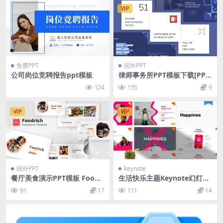
VIP
免费PPT
国外PPT
公司岗位竞聘报告ppt模板
律师事务所PPT模板下载[PPT
X]
124
155
9
VIP
VIP
国外PPT
keynote
餐厅美食演示PPT模板 Foodri
生活快乐主题Keynote幻灯片
ch – Food PowerPoint Tem
设计模板 Happines | Keyno
91
17
111
14
plate
te Template