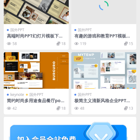
国外PPT
国外PPT
高端时尚PPT幻灯片模板下载
有趣的游戏和教育PPT模板
Ardath Powerpoint Templa
（PPTX）
58
18
119
15
te
VIP
VIP
keynote
国外PPT
国外PPT
简约时尚多用途食品餐厅pow
极简主义清新风格企业PPT模
erpoint幻灯片演示模板（ppt
板
42
18
48
13
x&key）