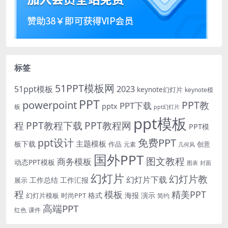
标签
51PPT模板网
51ppt模板
2023
keynote幻灯片
keynote模
PPT
powerpoint
PPT教
PPT下载
pptx
板
ppt幻灯片
ppt模板
程
PPT教程下载
PPT教程网
PPT模
免费PPT
ppt设计
主题模板
板下载
作品
创意
元素
几何风
国外PPT
图文教程
商务模板
动态PPT模板
图表
封面
幻灯片
幻灯片教
幻灯片下载
工作总结
工作汇报
展示
程
模板
精美PPT
格式
海报
演示
时尚PPT
幻灯片模板
简约
高端PPT
红色
课件