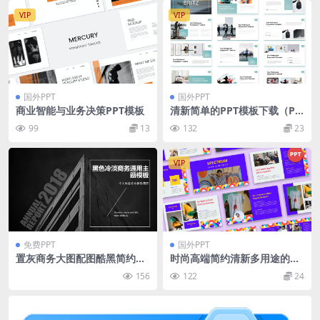
VIP
VIP
国外PPT
国外PPT
商业智能与业务决策PPT模板
清新简单的PPT模板下载（PP
TX）
99
13
132
23
VIP
免费PPT
国外PPT
置灰商务大图配图酷黑简约扁
时尚高端简约清新多用途的高
平化商务工作总结报告ppt模
品质powerpoint幻灯片演示
156
122
24
板
模板（pptx）