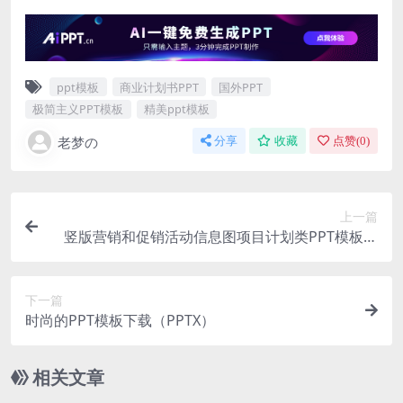
ppt模板
商业计划书PPT
国外PPT
极简主义PPT模板
精美ppt模板
老梦の
分享
收藏
点赞(
0
)
上一篇
竖版营销和促销活动信息图项目计划类PPT模板下
载（PPTX）
下一篇
时尚的PPT模板下载（PPTX）
相关文章