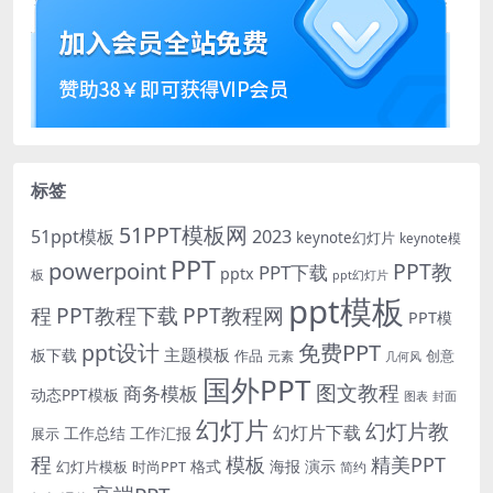
标签
51PPT模板网
51ppt模板
2023
keynote幻灯片
keynote模
PPT
powerpoint
PPT教
PPT下载
pptx
板
ppt幻灯片
ppt模板
程
PPT教程下载
PPT教程网
PPT模
免费PPT
ppt设计
主题模板
板下载
作品
创意
元素
几何风
国外PPT
图文教程
商务模板
动态PPT模板
图表
封面
幻灯片
幻灯片教
幻灯片下载
工作总结
工作汇报
展示
程
模板
精美PPT
格式
海报
演示
时尚PPT
幻灯片模板
简约