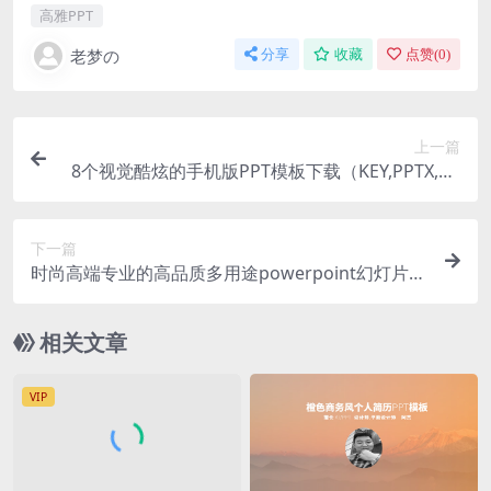
高雅PPT
老梦の
分享
收藏
点赞(
0
)
上一篇
8个视觉酷炫的手机版PPT模板下载（KEY,PPTX,PP
T）
下一篇
时尚高端专业的高品质多用途powerpoint幻灯片演
示模板（pptx）
相关文章
VIP