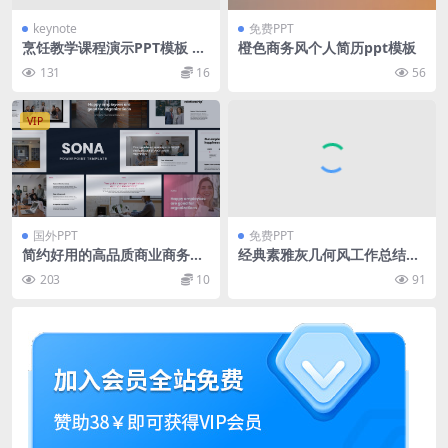
keynote
免费PPT
烹饪教学课程演示PPT模板 Ch
橙色商务风个人简历ppt模板
effano – Presentation Tem
131
16
56
plate
VIP
国外PPT
免费PPT
简约好用的高品质商业商务质
经典素雅灰几何风工作总结报
感powerpoint幻灯片演示模
告商务通用ppt模板
203
10
91
板（pptx）