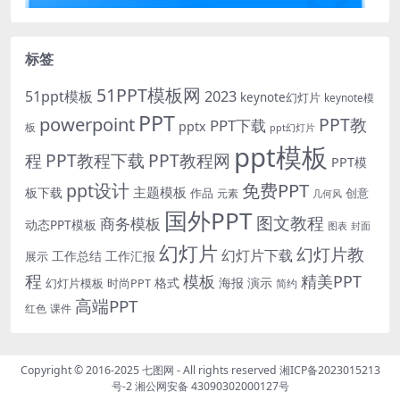
标签
51PPT模板网
51ppt模板
2023
keynote幻灯片
keynote模
PPT
powerpoint
PPT教
PPT下载
pptx
板
ppt幻灯片
ppt模板
程
PPT教程下载
PPT教程网
PPT模
免费PPT
ppt设计
主题模板
板下载
作品
创意
元素
几何风
国外PPT
图文教程
商务模板
动态PPT模板
图表
封面
幻灯片
幻灯片教
幻灯片下载
工作总结
工作汇报
展示
程
模板
精美PPT
格式
海报
演示
时尚PPT
幻灯片模板
简约
高端PPT
红色
课件
Copyright © 2016-2025
七图网
- All rights reserved
湘ICP备2023015213
号-2
湘公网安备 43090302000127号