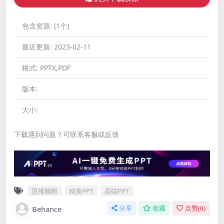
包含资源:
(1个)
最近更新:
2023-02-11
格式:
PPTX,PDF
版本:
大小:
下载遇到问题？可联系客服或反馈
思维脑图
精美PPT
高端PPT
Behance
分享
收藏
点赞(
0
)