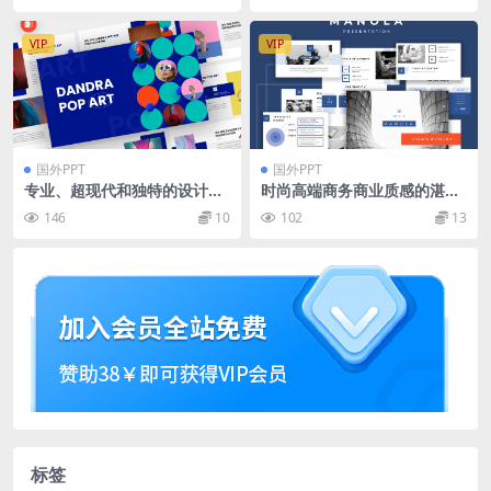
VIP
VIP
国外PPT
国外PPT
专业、超现代和独特的设计的
时尚高端商务商业质感的湛蓝
波普艺术PPT模板
配色的powerpoint幻灯片演
146
10
102
13
示模版（pptx）
标签