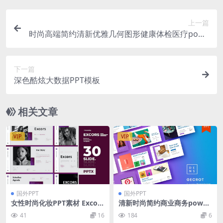
上一篇
时尚高端简约清新优雅几何图形健康体检医疗powe
rpoint幻灯片演示模板（pptx）
下一篇
深色酷炫大数据PPT模板
相关文章
VIP
VIP
国外PPT
国外PPT
女性时尚化妆PPT素材 Excors
清新时尚简约商业商务power
– Business Presentation Po
point幻灯片演示模板（ppt
41
16
184
6
werPoint Template
x）