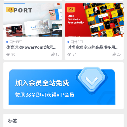
VIP
VIP
国外PPT
国外PPT
体育运动PowerPoint演示文
时尚高端专业的高品质多用途
稿模板 Sport PowerPoint Te
商业商务powerpoint幻灯片
90
15
84
25
mplate
演示模板（pptx）
标签