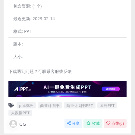
包含资源:
(1个)
最近更新:
2023-02-14
格式:
PPT
版本:
大小:
下载遇到问题？可联系客服或反馈
ppt模板
商业计划书
商业计划书PPT
国外PPT
大数据PPT
GG
分享
收藏
点赞(
0
)