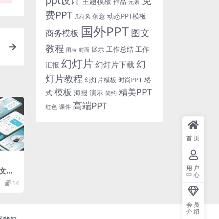
免
ppt设计
主题模板
作品
元素
费PPT
动态PPT模板
创意
几何风
国外PPT
图文
商务模板
教程
工作总结
工作
展示
图表
封面
幻灯片
幻
幻灯片下载
汇报
灯片教程
格
时尚PPT
幻灯片模板
模板
精美PPT
式
海报
演示
简约
高端PPT
红色
课件
首页
用户
文稿p
中心
14
会员
介绍