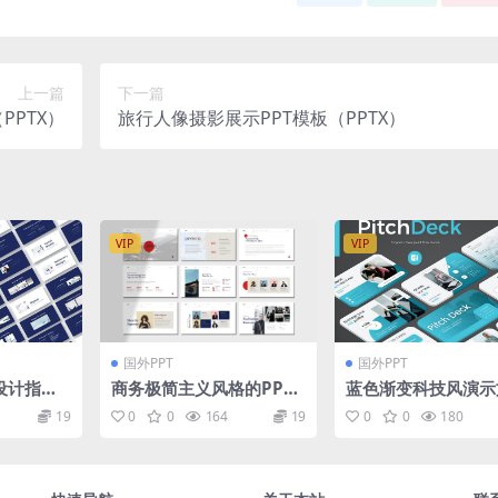
上一篇
下一篇
PPTX）
旅行人像摄影展示PPT模板（PPTX）
VIP
VIP
国外PPT
国外PPT
设计指南
商务极简主义风格的PPT
蓝色渐变科技风演示
X）
模板（PPTX）
pt模板
19
0
0
164
19
0
0
180