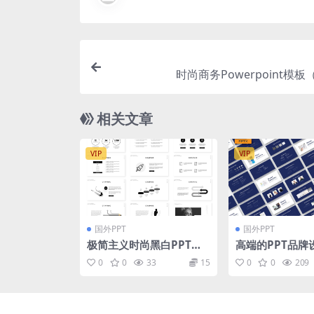
时尚商务Powerpoint模板（
相关文章
VIP
VIP
国外PPT
国外PPT
极简主义时尚黑白PPT模
高端的PPT品牌
板下载[PPTX]
模板下载 （PPT
0
0
33
15
0
0
209