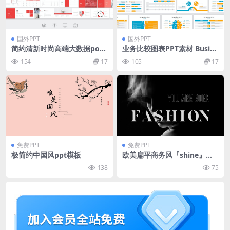
国外PPT
国外PPT
简约清新时尚高端大数据pow
业务比较图表PPT素材 Busine
erpoint幻灯片演示模板（PP
ss Comparison diagram Po
154
17
105
17
T，PPTX）
werPoint Template
免费PPT
免费PPT
极简约中国风ppt模板
欧美扁平商务风『shine』珊
日常练习个人ppt作品合集
138
75