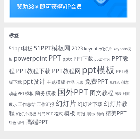
标签
51PPT模板网
51ppt模板
2023
keynote幻灯片
keynote模
PPT
powerpoint
PPT教
PPT下载
pptx
板
ppt幻灯片
ppt模板
程
PPT教程下载
PPT教程网
PPT模
免费PPT
ppt设计
主题模板
板下载
作品
创意
元素
几何风
国外PPT
图文教程
商务模板
动态PPT模板
图表
封面
幻灯片
幻灯片教
幻灯片下载
工作总结
工作汇报
展示
程
模板
精美PPT
格式
海报
演示
时尚PPT
幻灯片模板
简约
高端PPT
红色
课件