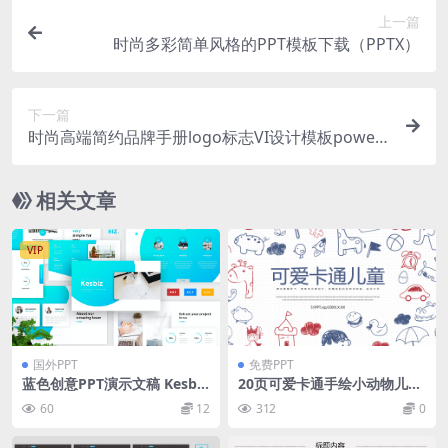
上一篇
时尚多彩简单风格的PPT模板下载（PPTX）
下一篇
时尚高端简约品牌手册logo标志VI设计模板power
point幻灯片演示模板（pptx）
相关文章
VIP
国外PPT
免费PPT
蓝色创意PPT演示文稿 Kesbiz
20页可爱卡通手绘小动物儿童
– Business Presentation
教育PPT模板
60
12
312
0