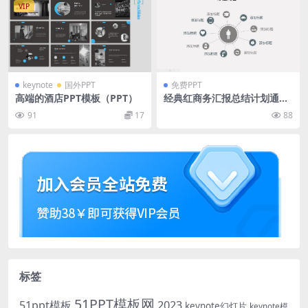
VIP
keynote
国外PPT
免费PPT
高端的酒店PPT模板（PPT）
经典红商务汇报总结计划通用
ppt模板
91
17
88
标签
51PPT模板网
51ppt模板
2023
keynote幻灯片
keynote模